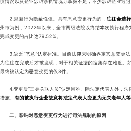
债情况以及企业涉诉涉执情况亦掌握不足，不少涉诉企业通过
2.规避行为隐蔽性强。具有恶意变更行为的，
往往会选
州市为例，2022年以来，全市两级法院以终结本次执行程序
完成变更的占比达79.52%。
3.缺乏“恶意”认定标准。目前法律未明确界定恶意变
为往往在完成后才被发现，对于相关证据的搜集存在难度。如
最终被认定为恶意变更的仅3件。
4.变更后“三类关联人员”认定困难。除法定代表人外，
措施。
有的被执行企业故意将法定代表人变更为无关老年人等
二、影响对恶意变更行为进行司法规制的原因