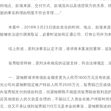
间地点、款项来源、交付方式、款项流向以及借贷双方的关系、
据的事实和理由明显不符合常理……”
本案中，2016年3月23日借款发生的时间、地点、款项
能够依法进行调查取证，必要时追加和正通公司、叮咚公司作为
综上所述，原判决事实认定不清，请求将本案发回重审，追
翁秀聪答辩称，原判决有相应的证据支持，符合法律规定，
一、梁翰辉请求将借款金额变更为人民币1800万元没有依
光公司向梁翰辉指定账户转款人民币2505万元，翁秀聪已完成
向翁秀聪支付的借款利息，但梁翰辉既不能提供翁秀聪收取利息
还其他借款人的欠款是合理的，不能以汇入资金在账户停留时间短推
元，但又不承认借到翁秀聪705万元是本金的事实，梁翰辉陈述