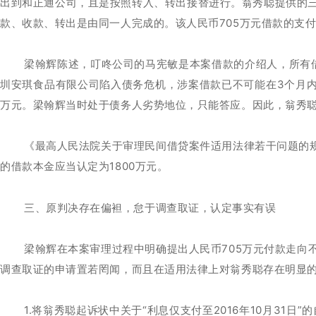
出到和正通公司，且是按照转入、转出接替进行。翁秀聪提供的
款、收款、转出是由同一人完成的。该人民币705万元借款的支付
梁翰辉陈述，叮咚公司的马宪敏是本案借款的介绍人，所有借
圳安琪食品有限公司陷入债务危机，涉案借款已不可能在3个月内
万元。梁翰辉当时处于债务人劣势地位，只能答应。因此，翁秀聪在
《最高人民法院关于审理民间借贷案件适用法律若干问题的
的借款本金应当认定为1800万元。
三、原判决存在偏袒，怠于调查取证，认定事实有误
梁翰辉在本案审理过程中明确提出人民币705万元付款走
调查取证的申请置若罔闻，而且在适用法律上对翁秀聪存在明显
1.将翁秀聪起诉状中关于“利息仅支付至2016年10月31