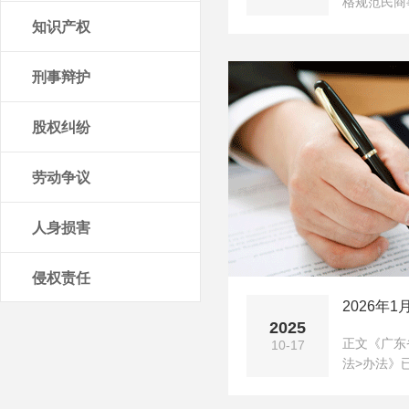
格规范民商
知识产权
刑事辩护
股权纠纷
劳动争议
人身损害
侵权责任
2026年
2025
正文《广东
10-17
法>办法》