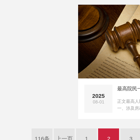
最高院民一
2025
正文最高人
08-01
一、涉及房
116条
上一页
1
2
3